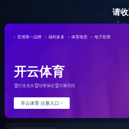
企业分站
返回首页
主
黑龙江
哈尔滨
牡丹江
营
区
域
东
黑龙江
哈尔滨
齐齐哈尔
北
地
区
yabocom(中国)官方网站
|
开云手机站官方版网站登录入口
|
华