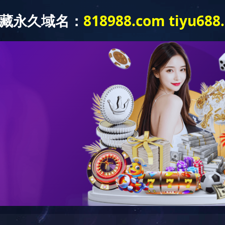
鸡西
鹤岗
双鸭山
大庆
伊春
佳木斯
七台河
牡
体会体育
|
乐动注册
|
博鱼网页版
|
星际（中国）XINGJI官方网站