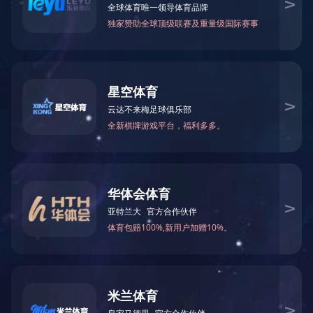
产品中心
大庆木屋设备类
大庆门窗设备
大庆干燥机系列设备
大庆集成材生