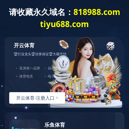
您好，欢迎光临华体会体育官网！
网站首页
关于中大
产品展示