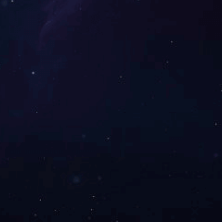
产品展示
product
木屋设备类
门窗设备
单板指接类
木工刨床类