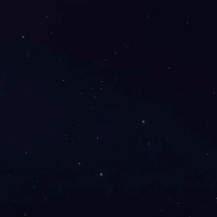
二维码
Code
微信扫一扫