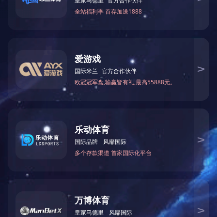
最
最
主
送
收
压缩
上一篇：
牡丹江单板分切机
下一篇：已经是最后一篇了