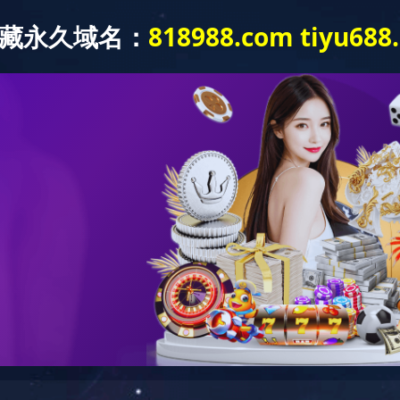
展示
案例中心
资质荣誉
新