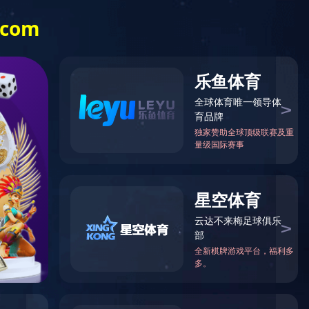
企业分站
|
网站地图
|
RSS
|
XML
|
您有
5
条询盘信息!
135-0483-4620
闻中心
在线留言
足球篮球官方直播平
台