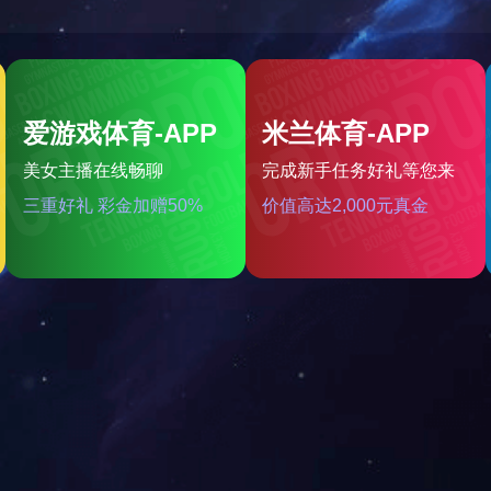
牡丹江单板打卷机
牡丹江单板指接机