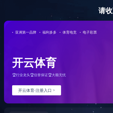
您好，欢迎光临华体会体育官网！
网站首页
关于中大
产品