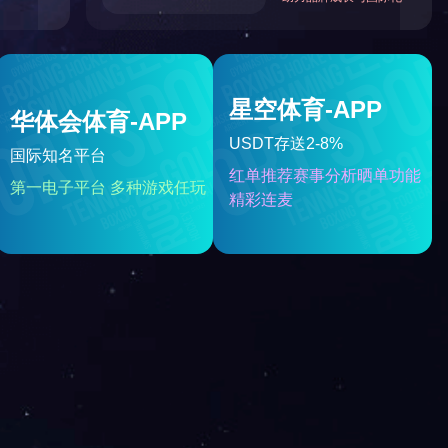
牡丹江单板分切机