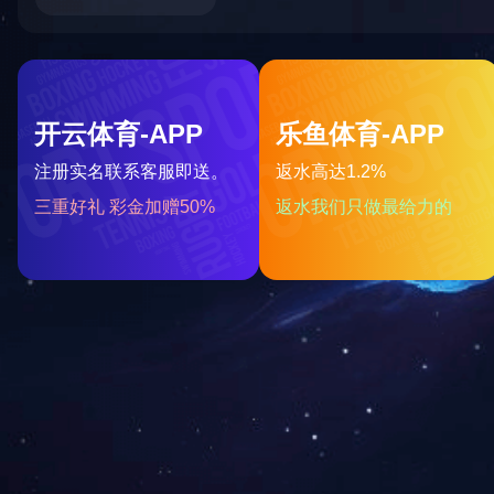
牡丹江单板复合机
牡丹江单板砂光机